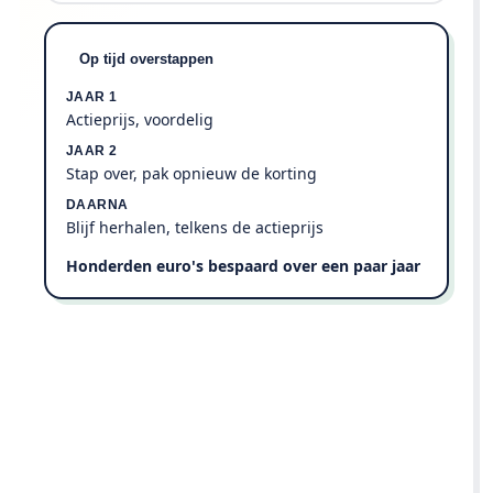
Op tijd overstappen
JAAR 1
Actieprijs, voordelig
JAAR 2
Stap over, pak opnieuw de korting
DAARNA
Blijf herhalen, telkens de actieprijs
Honderden euro's bespaard over een paar jaar
Ons advies:
stap elke 1 à 2 jaar over en pak telkens
opnieuw de welkomstkorting. Trouw
blijven beloont je provider, niet jou.
Check mijn besparing →