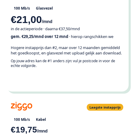
100 Mb/s
Glasvezel
€21,00
/mnd
in de actieperiode · daarna €37,50/mnd
gem. €29,25/mnd over 12 mnd
· hierop rangschikken we
Hogere instapprijs dan #2, maar over 12 maanden gemiddeld
het goedkoopst, en glasvezel met upload gelijk aan download.
Op jouw adres kan de #1 anders zijn: vul je postcode in voor de
echte volgorde.
Bekijk op mijn adres →
Laagste instapprijs
100 Mb/s
Kabel
€19,75
/mnd