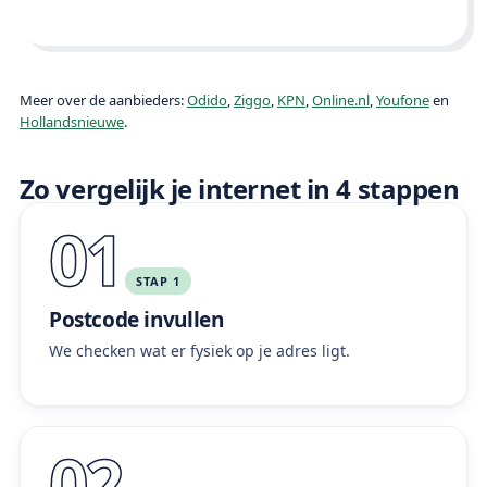
Meer over de aanbieders:
Odido
,
Ziggo
,
KPN
,
Online.nl
,
Youfone
en
Hollandsnieuwe
.
Zo vergelijk je internet in 4 stappen
01
STAP 1
Postcode invullen
We checken wat er fysiek op je adres ligt.
02