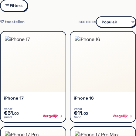
Filters
17
toestellen
SORTEREN
iPhone 17
iPhone 16
Vanaf
Vanaf
€
31
€
11
,
00
,
00
Vergelijk →
Vergelijk →
/mnd
/mnd