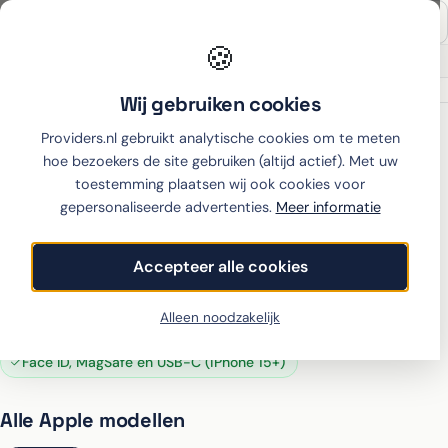
🍪
Onafhankelijk sinds 2007
Thuiswinkel partner
Wij gebruiken cookies
Home
›
Telefoon abonnement
›
Apple
Providers.nl gebruikt analytische cookies om te meten
Apple telefoonabonnementen
hoe bezoekers de site gebruiken (altijd actief). Met uw
vergelijken
toestemming plaatsen wij ook cookies voor
gepersonaliseerde advertenties.
Meer informatie
iOS met Apple Intelligence AI-functies
Accepteer alle cookies
6+ jaar software-updates gegarandeerd
Top camerakwaliteit in elk model
Alleen noodzakelijk
Hoge resalewaarde na gebruik
Face ID, MagSafe en USB-C (iPhone 15+)
Alle Apple modellen