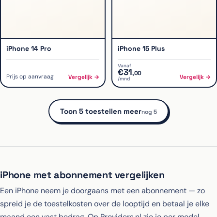
iPhone 14 Pro
iPhone 15 Plus
Vanaf
€
31
,
00
Prijs op aanvraag
Vergelijk →
Vergelijk →
/mnd
Toon
5
toestellen
meer
nog
5
iPhone met abonnement vergelijken
Een iPhone neem je doorgaans met een abonnement — zo
spreid je de toestelkosten over de looptijd en betaal je elke
maand een vast bedrag. Op Providers.nl zie je per model