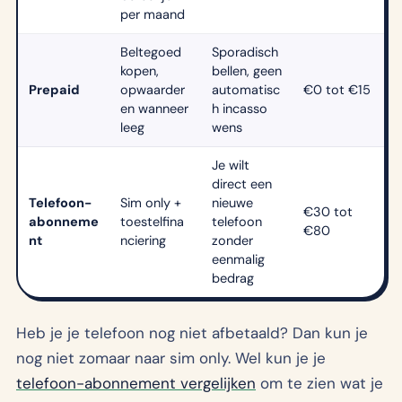
per maand
Beltegoed
Sporadisch
kopen,
bellen, geen
Prepaid
opwaarder
automatisc
€0 tot €15
en wanneer
h incasso
leeg
wens
Je wilt
direct een
Telefoon-
Sim only +
nieuwe
€30 tot
abonneme
toestelfina
telefoon
€80
nt
nciering
zonder
eenmalig
bedrag
Heb je je telefoon nog niet afbetaald? Dan kun je
nog niet zomaar naar sim only. Wel kun je je
telefoon-abonnement vergelijken
om te zien wat je