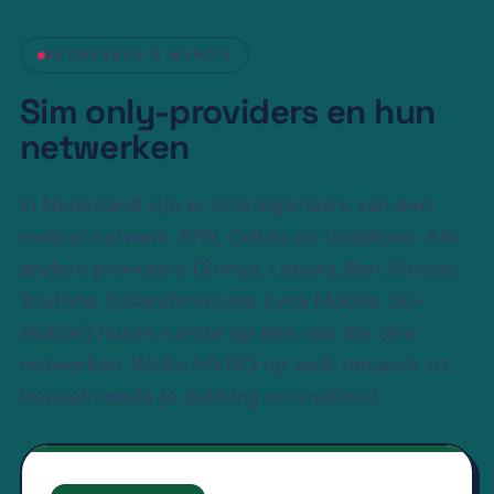
NETWERKEN & MVNO'S
Sim only-providers en hun
netwerken
In Nederland zijn er drie eigenaars van een
mobiel netwerk: KPN, Odido en Vodafone. Alle
andere providers (Simyo, Lebara, Ben, Simpel,
Youfone, hollandsnieuwe, Lyca Mobile, 50+
Mobiel) huren ruimte op één van die drie
netwerken. Welke MVNO op welk netwerk zit,
bepaalt mede je dekking en snelheid.