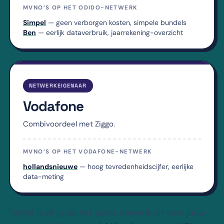
MVNO’S OP HET ODIDO-NETWERK
Simpel
— geen verborgen kosten, simpele bundels
Ben
— eerlijk dataverbruik, jaarrekening-overzicht
NETWERKEIGENAAR
Vodafone
Combivoordeel met Ziggo.
MVNO’S OP HET VODAFONE-NETWERK
hollandsnieuwe
— hoog tevredenheidscijfer, eerlijke
data-meting
Twijfel je of je op het juiste netwerk zit voor jouw