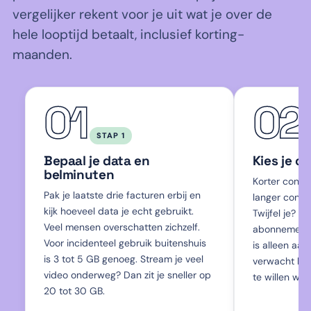
vergelijker rekent voor je uit wat je over de
hele looptijd betaalt, inclusief korting-
maanden.
01
02
STAP 1
Bepaal je data en
Kies je c
belminuten
Korter contr
Pak je laatste drie facturen erbij en
langer contra
kijk hoeveel data je echt gebruikt.
Twijfel je? Pa
Veel mensen overschatten zichzelf.
abonnement.
Voor incidenteel gebruik buitenshuis
is alleen aant
is 3 tot 5 GB genoeg. Stream je veel
verwacht bi
video onderweg? Dan zit je sneller op
te willen wis
20 tot 30 GB.