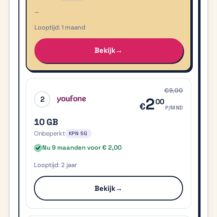
–
1 maand
Bekijk
→
€9,00
2
2
00
€
P/MND
10 GB
Onbeperkt
KPN 5G
Nu 9 maanden voor € 2,00
2 jaar
Bekijk
→