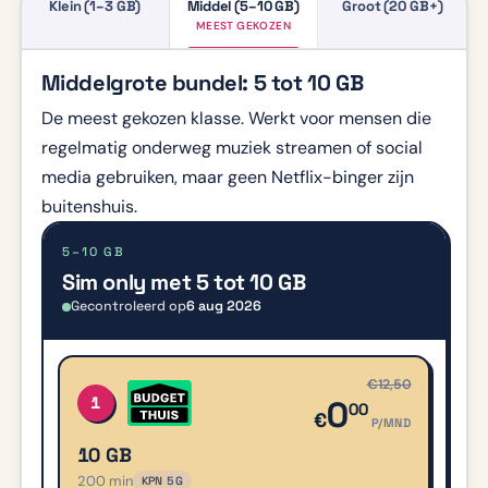
Klein (1–3 GB)
Middel (5–10 GB)
Groot (20 GB+)
MEEST GEKOZEN
Middelgrote bundel: 5 tot 10 GB
De meest gekozen klasse. Werkt voor mensen die
regelmatig onderweg muziek streamen of social
media gebruiken, maar geen Netflix-binger zijn
buitenshuis.
5–10 GB
Sim only met 5 tot 10 GB
Gecontroleerd op
6 aug 2026
Sim only met 5 tot 10 GB
#
AANBIEDER
BUNDEL
ACTIE
LOOPTIJD
PRI
€12,50
1
0
00
€
P/MND
10 GB
200 min
KPN 5G