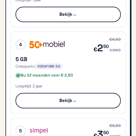
Bekijk
→
€6,50
4
2
50
€
P/MND
5 GB
Onbeperkt
VODAFONE 5G
Nu 12 maanden voor € 2,50
2 jaar
Bekijk
→
€6,50
5
3
50
€