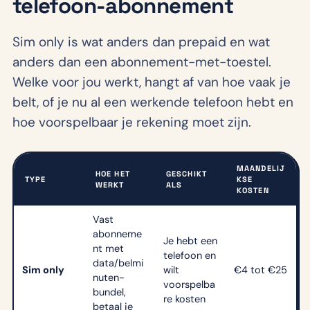
telefoon-abonnement
Sim only is wat anders dan prepaid en wat
anders dan een abonnement-met-toestel.
Welke voor jou werkt, hangt af van hoe vaak je
belt, of je nu al een werkende telefoon hebt en
hoe voorspelbaar je rekening moet zijn.
MAANDELIJ
HOE HET
GESCHIKT
TYPE
KSE
WERKT
ALS
KOSTEN
Vast
abonneme
Je hebt een
nt met
telefoon en
data/belmi
Sim only
wilt
€4 tot €25
nuten-
voorspelba
bundel,
re kosten
betaal je