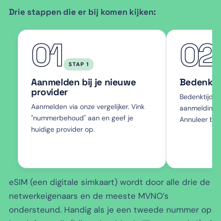
Drie stappen die er bij komen kijken:
01
02
STAP 1
Aanmelden bij je nieuwe
Bedenkti
provider
Bedenktijd st
Aanmelden via onze vergelijker. Vink
aanmelding be
"nummerbehoud" aan en geef je
Annuleer bin
huidige provider op.
eSIM (een digitale simkaart) wordt door alle drie de
netwerkeigenaars en de meeste MVNO’s
ondersteund. Handig als je een tweede nummer op