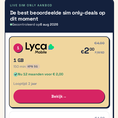
LIVE SIM ONLY AANBOD
De best beoordeelde sim only-deals op
dit moment
Gecontroleerd op
6 aug 2026
De best beoordeelde sim only-deals op dit moment
#
AANBIEDER
BUNDEL
ACTIE
LOOPTIJD
PRIJS
€4,00
1
2
00
€
P/MND
1 GB
150 min
KPN 5G
Nu 12 maanden voor € 2,00
2 jaar
Bekijk
→