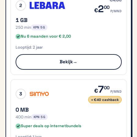
€4,00
2
2
00
€
P/MND
1 GB
250 min
KPN 5G
Nu 6 maanden voor € 2,00
2 jaar
Bekijk
→
7
00
€
P/MND
3
+ €40 cashback
0 MB
400 min
KPN 5G
Super deals op internetbundels
1 jaar