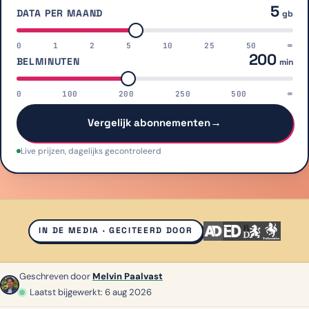
5
DATA PER MAAND
gb
0
1
2
5
10
25
50
∞
200
BELMINUTEN
min
0
100
200
250
500
∞
→
Vergelijk abonnementen
Live prijzen, dagelijks gecontroleerd
IN DE MEDIA · GECITEERD DOOR
Geschreven door
Melvin Paalvast
Laatst bijgewerkt: 6 aug 2026