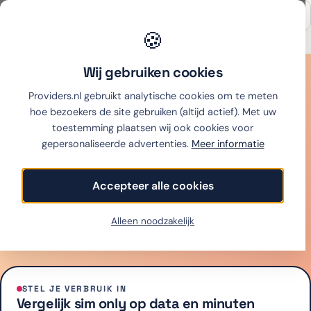
🍪
Onafhankelijk sinds 2007
Thuiswinkel partner
Wij gebruiken cookies
Sim only
vergelijken
Providers.nl gebruikt analytische cookies om te meten
hoe bezoekers de site gebruiken (altijd actief). Met uw
toestemming plaatsen wij ook cookies voor
Vergelijk alle sim only-providers op data, belminuten,
gepersonaliseerde advertenties.
Meer informatie
netwerk en maandprijs. Live tarieven, eerlijk gerankt,
gratis overstapservice. Vanaf €2 per maand.
Accepteer alle cookies
Alle sim only-providers in één overzicht
Live prijzen, dagelijks gecontroleerd
Alleen noodzakelijk
Gratis overstapservice via je nieuwe aanbieder
STEL JE VERBRUIK IN
Vergelijk sim only op data en minuten