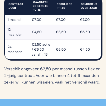
MAANDPRI
CONTRACT
REGULIERE
GEMIDDELD
JS EERSTE
DUUR
PRIJS
OVER JAAR
ACTIE
1 maand
€7,00
€7,00
€7,00
12
€4,50
€6,50
€5,50
maanden
€2,50 actie
24
/ €6,50
€6,50
€4,50
maanden
vanaf m13
Verschil: ongeveer €2,50 per maand tussen flex en
2-jarig contract. Voor wie binnen 4 tot 6 maanden
zeker wil kunnen wisselen, vaak het verschil waard.