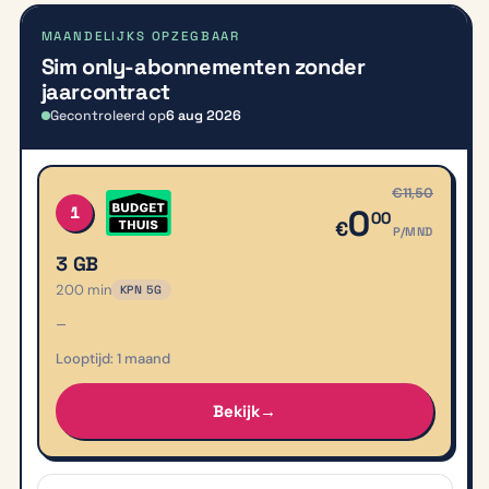
MAANDELIJKS OPZEGBAAR
Sim only-abonnementen zonder
jaarcontract
Gecontroleerd op
6 aug 2026
Sim only-abonnementen zonder jaarcontract
#
AANBIEDER
BUNDEL
ACTIE
LOOPTIJD
PRIJS
€11,50
1
0
00
€
P/MND
3 GB
200 min
KPN 5G
–
1 maand
Bekijk
→