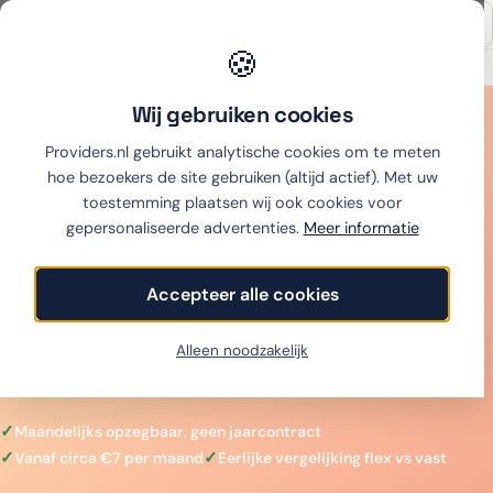
🍪
Onafhankelijk sinds 2007
Thuiswinkel partner
Wij gebruiken cookies
Home
›
Mobiel
›
Sim only maandelijks opzegbaar
Providers.nl gebruikt analytische cookies om te meten
Sim only maandelijks
hoe bezoekers de site gebruiken (altijd actief). Met uw
toestemming plaatsen wij ook cookies voor
opzegbaar
gepersonaliseerde advertenties.
Meer informatie
Flex sim only zonder vast jaarcontract: maandelijks
Accepteer alle cookies
opzegbaar vanaf circa €7 per maand. Vergelijk
providers, weeg flex tegen korting en stap eenvoudig
Alleen noodzakelijk
over.
Maandelijks opzegbaar, geen jaarcontract
Vanaf circa €7 per maand
Eerlijke vergelijking flex vs vast