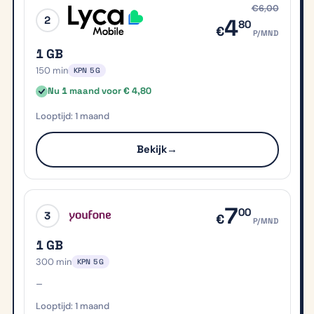
€6,00
2
4
80
€
P/MND
1 GB
150 min
KPN 5G
Nu 1 maand voor € 4,80
1 maand
Bekijk
→
7
00
3
€
P/MND
1 GB
300 min
KPN 5G
–
1 maand