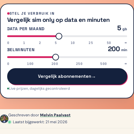
STEL JE VERBRUIK IN
Vergelijk sim only op data en minuten
5
DATA PER MAAND
gb
0
1
2
5
10
25
50
∞
200
BELMINUTEN
min
0
100
200
250
500
∞
→
Vergelijk abonnementen
Live prijzen, dagelijks gecontroleerd
Geschreven door
Melvin Paalvast
Laatst bijgewerkt: 21 mei 2026