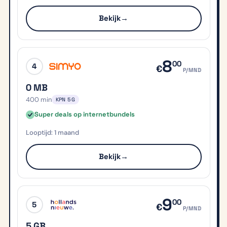
Bekijk
→
8
00
4
€
P/MND
0 MB
400 min
KPN 5G
Super deals op internetbundels
1 maand
Bekijk
→
9
00
5
€
P/MND
5 GB