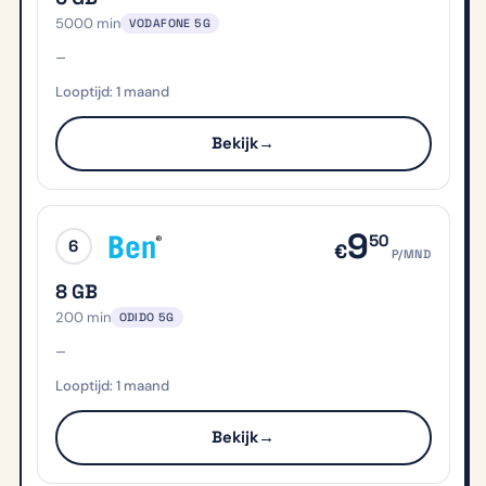
5000 min
VODAFONE 5G
–
1 maand
Bekijk
→
9
50
6
€
P/MND
8 GB
200 min
ODIDO 5G
–
1 maand
Bekijk
→