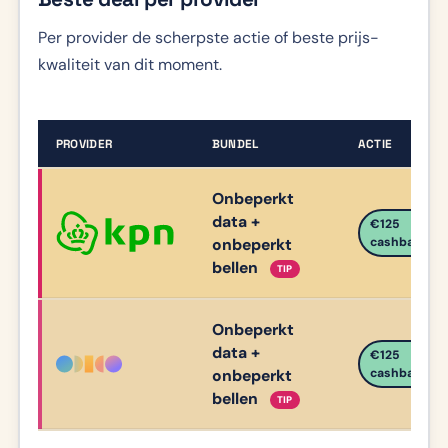
Per provider de scherpste actie of beste prijs-
kwaliteit van dit moment.
PROVIDER
BUNDEL
ACTIE
B
Onbeperkt
e
s
data +
€125
t
onbeperkt
cashback
e
bellen
TIP
d
e
a
Onbeperkt
l
data +
€125
p
onbeperkt
cashback
e
bellen
TIP
r
p