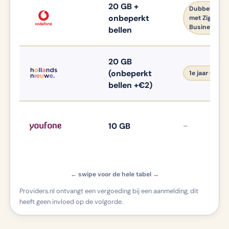
r
20 GB +
Dubbele dat
o
onbeperkt
met Ziggo
v
Business
bellen
i
d
e
20 GB
r
(onbeperkt
1e jaar €4,50
bellen +€2)
10 GB
–
← swipe voor de hele tabel →
Providers.nl ontvangt een vergoeding bij een aanmelding, dit
heeft geen invloed op de volgorde.