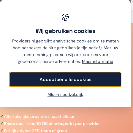
🍪
Onafhankelijk sinds 2007
Thuiswinkel partner
Wij gebruiken cookies
Home
›
Mobiel
›
Zakelijk sim only vergelijken
Providers.nl gebruikt analytische cookies om te meten
Zakelijk sim only
hoe bezoekers de site gebruiken (altijd actief). Met uw
toestemming plaatsen wij ook cookies voor
vergelijken
gepersonaliseerde advertenties.
Meer informatie
Vergelijk zakelijke sim only van KPN, Odido, Vodafone
Accepteer alle cookies
en MVNO's op prijs, data en cashback. Per categorie
de beste keuze, met eerlijk ZZP- en MKB-advies en
Alleen noodzakelijk
cashback tot €125.
Alle zakelijke providers naast elkaar
Beste deal, rond 10 GB of onbeperkt per provider
Eerlijk advies: ZZP, team of groot