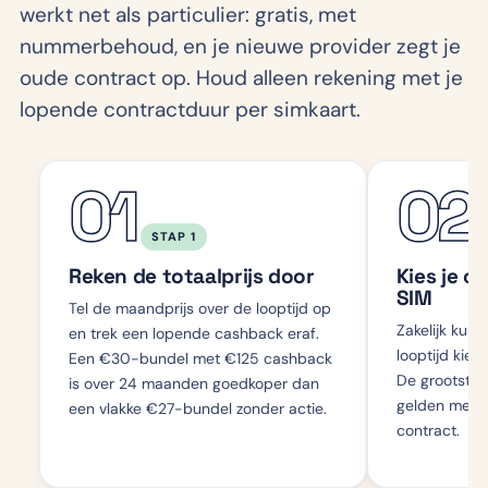
werkt net als particulier: gratis, met
nummerbehoud, en je nieuwe provider zegt je
oude contract op. Houd alleen rekening met je
lopende contractduur per simkaart.
01
02
STAP 1
Reken de totaalprijs door
Kies je c
SIM
Tel de maandprijs over de looptijd op
Zakelijk kun 
en trek een lopende cashback eraf.
looptijd kiez
Een €30-bundel met €125 cashback
De grootste 
is over 24 maanden goedkoper dan
gelden meesta
een vlakke €27-bundel zonder actie.
contract.