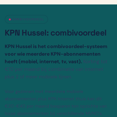
COMBIVOORDEEL
KPN Hussel: combivoordeel
KPN Hussel is het combivoordeel-systeem
voor wie meerdere KPN-abonnementen
heeft (mobiel, internet, tv, vast).
Korting tot
€10 per maand bij combinatie van internet
plus 2 of meer mobiele lijnen.
Voor gezinnen met meerdere mobiele
abonnementen plus KPN Internet thuis kan dit
€20-€40 per maand besparen ten opzichte van
losse abonnementen bij verschillende MVNO’s.