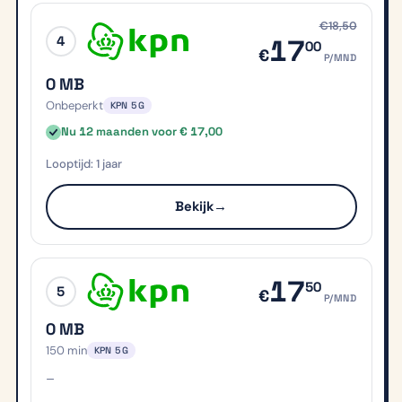
€18,50
4
17
00
€
P/MND
0 MB
Onbeperkt
KPN 5G
Nu 12 maanden voor € 17,00
1 jaar
Bekijk
→
17
50
5
€
P/MND
0 MB
150 min
KPN 5G
–