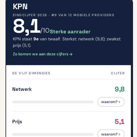
KPN
EINDCIJFER 2026 · #9 VAN 12 MOBIELE PROVIDERS
8,1
/10
Sterke aanrader
KPN staat
9e
van twaalf. Sterkst: netwerk (9,8); zwakst:
prijs (5,1).
Zo komen we aan deze cijfers
DE VIJF DIMENSIES
CIJFER
9,8
Netwerk
waarom?
5,1
Prijs
waarom?