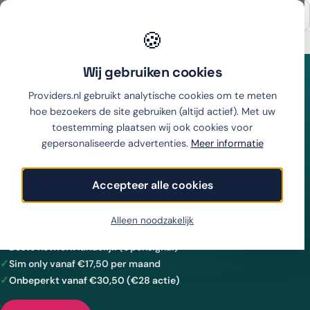
🍪
Onafhankelijk sinds 2007
Thuiswinkel partner
Wij gebruiken cookies
Home
›
Mobiel
›
KPN Mobiel
Providers.nl gebruikt analytische cookies om te meten
hoe bezoekers de site gebruiken (altijd actief). Met uw
KPN
Mobiel
toestemming plaatsen wij ook cookies voor
gepersonaliseerde advertenties.
Meer informatie
Onze beoordeling van KPN Mobiel: beste netwerk
Accepteer alle cookies
(Opensignal), sim only vanaf €17,50, onbeperkt voor
€30,50 en MVNO-opties op KPN-netwerk.
Alleen noodzakelijk
Beste netwerk landelijk (Opensignal)
Sim only vanaf €17,50 per maand
Onbeperkt vanaf €30,50 (€28 actie)