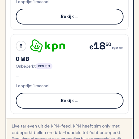
1 maand
Bekijk
→
18
50
6
€
P/MND
0 MB
Onbeperkt
KPN 5G
–
1 maand
Bekijk
→
Live tarieven uit de KPN-feed. KPN heeft sim only met
onbeperkt bellen en data-bundels tot écht onbeperkt.
Providers.nl ontvangt een vergoeding bij een aanmelding, dit