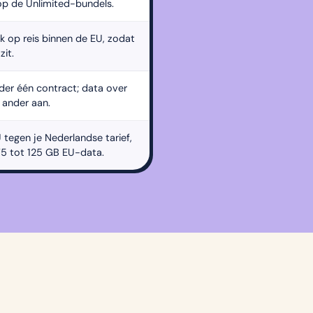
p de Unlimited-bundels.
k op reis binnen de EU, zodat
zit.
nder één contract; data over
e ander aan.
U tegen je Nederlandse tarief,
5 tot 125 GB EU-data.