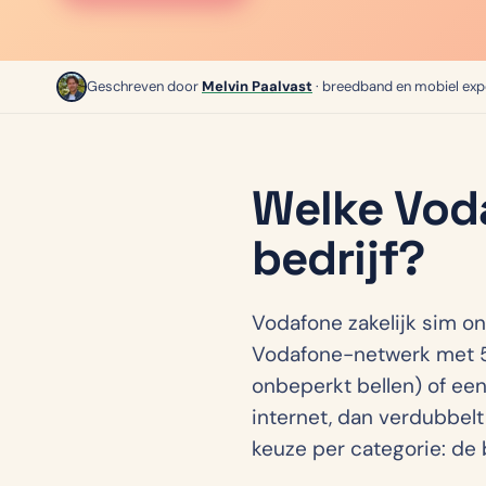
Geschreven door
Melvin Paalvast
· breedband en mobiel exp
Welke Voda
bedrijf?
Vodafone zakelijk sim o
Vodafone-netwerk met 5G
onbeperkt bellen) of ee
internet, dan verdubbel
keuze per categorie: de