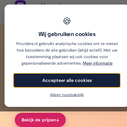
Onafhankelijk sinds 2007
🍪
Thuiswinkel partner
Wij gebruiken cookies
Providers.nl gebruikt analytische cookies om te meten
Home
›
Mobiel
›
Vodafone zakelijk sim only
hoe bezoekers de site gebruiken (altijd actief). Met uw
Vodafone zake
toestemming plaatsen wij ook cookies voor
gepersonaliseerde advertenties.
Meer informatie
Accepteer alle cookies
Vodafone zakelijk sim only: alle bundels van 5 
toestel in de EU en dubbele data met Ziggo Busin
Alleen noodzakelijk
Bundels van 5 GB tot Unlimited Max, met onbeperkt belle
Bekijk de prijzen
↓︎