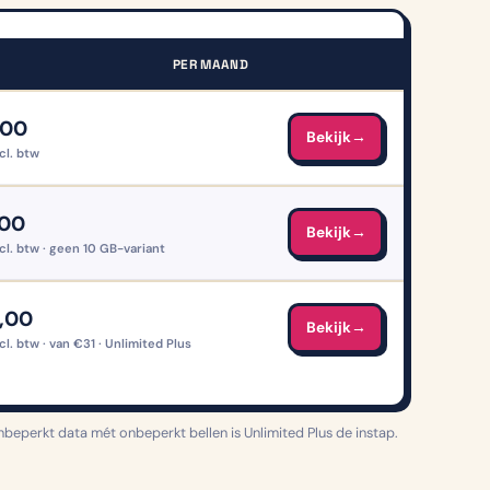
PER MAAND
B
E
K
,00
I
Bekijk
→
J
cl. btw
K
E
N
,00
Bekijk
→
cl. btw · geen 10 GB-variant
,00
Bekijk
→
l. btw · van €31 · Unlimited Plus
beperkt data mét onbeperkt bellen is Unlimited Plus de instap.