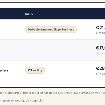
ACTIE
€21
Dubbele data met Ziggo Business
p/m ex
€17
–
p/m ex
€28
ellen
€3 korting
p/m exc
en standaard onbeperkt bellen; Unlimited Start heeft 150 belminuten, voor on
eft geen invloed op de volgorde.