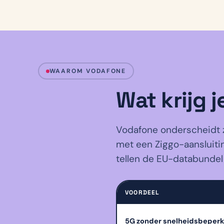
y
WAAROM VODAFONE
Wat krijg j
Vodafone onderscheidt z
met een Ziggo-aansluitin
tellen de EU-databundel
VOORDEEL
5G zonder snelheidsbeperk