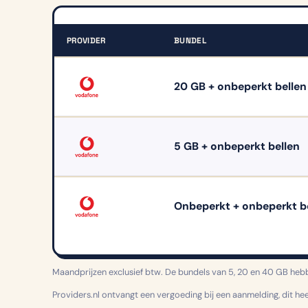
PROVIDER
BUNDEL
Z
a
20 GB + onbeperkt bellen
k
e
l
5 GB + onbeperkt bellen
i
j
k
e
Onbeperkt + onbeperkt b
s
i
m
o
Maandprijzen exclusief btw. De bundels van 5, 20 en 40 GB hebb
n
Providers.nl ontvangt een vergoeding bij een aanmelding, dit he
l