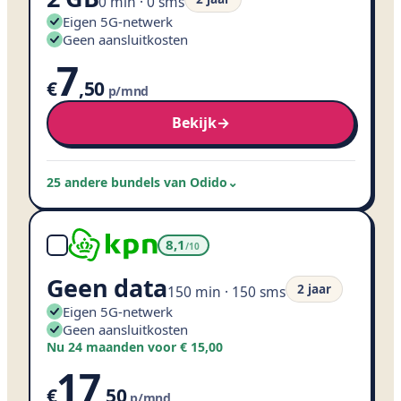
0 min · 0 sms
Eigen 5G-netwerk
Geen aansluitkosten
7
€
,
50
p/mnd
Bekijk
→
25 andere bundels van Odido
⌄
8,1
/10
Geen data
2 jaar
150 min · 150 sms
Eigen 5G-netwerk
Geen aansluitkosten
Nu 24 maanden voor € 15,00
17
€
,
50
p/mnd