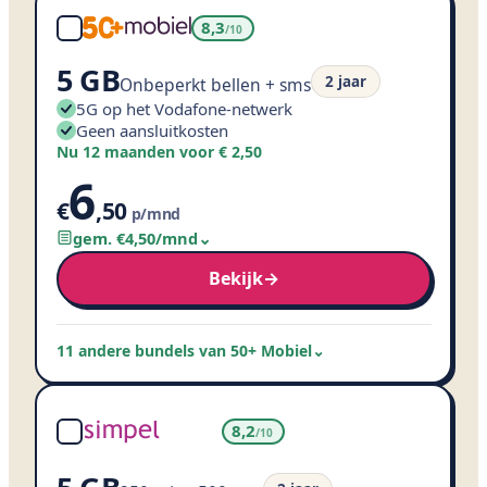
8,3
/10
5 GB
2 jaar
Onbeperkt bellen + sms
5G op het Vodafone-netwerk
Geen aansluitkosten
Nu 12 maanden voor € 2,50
6
€
,
50
p/mnd
gem. €
4
,
50
/mnd
⌄
Bekijk
→
11 andere bundels van 50+ Mobiel
⌄
8,2
/10