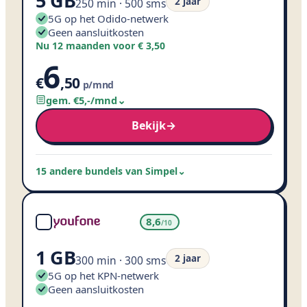
5 GB
2 jaar
250 min · 500 sms
5G op het Odido-netwerk
Geen aansluitkosten
Nu 12 maanden voor € 3,50
6
€
,
50
p/mnd
gem. €
5
,
-
/mnd
⌄
Bekijk
→
15 andere bundels van Simpel
⌄
8,6
/10
1 GB
2 jaar
300 min · 300 sms
5G op het KPN-netwerk
Geen aansluitkosten