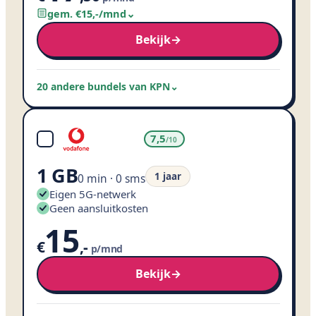
gem. €
15
,
-
/mnd
⌄
Bekijk
→
20 andere bundels van KPN
⌄
7,5
/10
1 GB
1 jaar
0 min · 0 sms
Eigen 5G-netwerk
Geen aansluitkosten
15
€
,
-
p/mnd
Bekijk
→