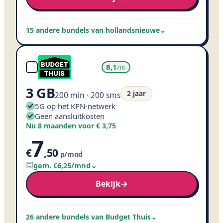
15 andere bundels van hollandsnieuwe
⌄
8,1
/10
3 GB
2 jaar
200 min · 200 sms
5G op het KPN-netwerk
Geen aansluitkosten
Nu 8 maanden voor € 3,75
7
€
,
50
p/mnd
gem. €
6
,
25
/mnd
⌄
Bekijk
→
26 andere bundels van Budget Thuis
⌄