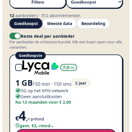
Filters
12
aanbieders
·
312
abonnementen
Goedkoopst
Meeste data
Beoordeling
Beste deal per aanbieder
Per aanbieder de scherpste bundel. Klik een kaart open voor alle
varianten.
Goedkoopste
7,5
/10
1 GB
2 jaar
150 min · 150 sms
5G op het KPN-netwerk
Geen aansluitkosten
Nu 12 maanden voor € 2,00
4
€
,
-
p/mnd
gem. €
3
,
-
/mnd
⌄