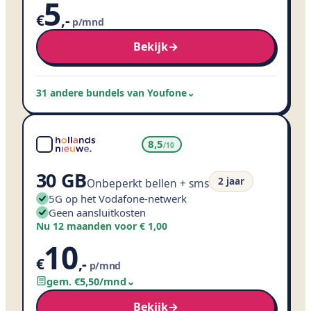
5
€
,
-
p/mnd
Bekijk
→
31 andere bundels van Youfone
⌄
8,5
/10
30 GB
2 jaar
Onbeperkt bellen + sms
5G op het Vodafone-netwerk
Geen aansluitkosten
Nu 12 maanden voor € 1,00
10
€
,
-
p/mnd
gem. €
5
,
50
/mnd
⌄
Bekijk
→