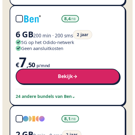
8,4
/10
6 GB
2 jaar
200 min · 200 sms
5G op het Odido-netwerk
Geen aansluitkosten
7
€
,
50
p/mnd
Bekijk
→
24 andere bundels van Ben
⌄
8,1
/10
2 GB
2 jaar