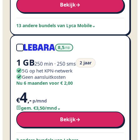
Bekijk
→
13 andere bundels van Lyca Mobile
⌄
8,5
/10
1 GB
2 jaar
250 min · 250 sms
5G op het KPN-netwerk
Geen aansluitkosten
Nu 6 maanden voor € 2,00
4
€
,
-
p/mnd
gem. €
3
,
50
/mnd
⌄
Bekijk
→