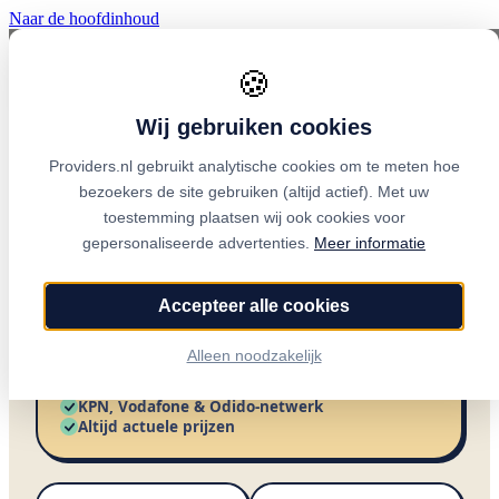
Naar de hoofdinhoud
🍪
Onafhankelijk sinds 2007
Thuiswinkel partner
Wij gebruiken cookies
Providers.nl gebruikt analytische cookies om te meten hoe
Vergelijk alle sim only
bezoekers de site gebruiken (altijd actief). Met uw
abonnementen
toestemming plaatsen wij ook cookies voor
gepersonaliseerde advertenties.
Meer informatie
Alle pakketten van KPN, Vodafone en Odido
en hun submerken — gesorteerd op de
Accepteer alle cookies
scherpste prijs. Filter op data, looptijd en
netwerk en zet er drie naast elkaar.
Alleen noodzakelijk
Onafhankelijk · alle aanbieders
KPN, Vodafone & Odido-netwerk
Altijd actuele prijzen