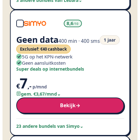
3 andere bundels van Lebara
⌄
8,6
/10
Geen data
1 jaar
400 min · 400 sms
Exclusief: €
40
cashback
5G op het KPN-netwerk
Geen aansluitkosten
Super deals op internetbundels
7
€
,
-
p/mnd
gem. €
3
,
67
/mnd
⌄
Bekijk
→
23 andere bundels van Simyo
⌄