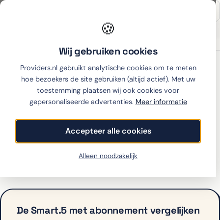
🍪
Onafhankelijk sinds 2007
Thuiswinkel partner
Wij gebruiken cookies
Home
›
Emporia Telecom
›
Smart.5
›
Simyo
Providers.nl gebruikt analytische cookies om te meten
hoe bezoekers de site gebruiken (altijd actief). Met uw
toestemming plaatsen wij ook cookies voor
gepersonaliseerde advertenties.
Meer informatie
Emporia Telecom Smart.5
met abonnement bij Simyo
Accepteer alle cookies
Simyo biedt de Smart.5 op dit moment niet aan met
Alleen noodzakelijk
abonnement. Bekijk hieronder de alternatieven.
De Smart.5 met abonnement vergelijken