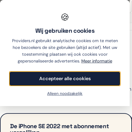
🍪
Onafhankelijk sinds 2007
Thuiswinkel partner
Wij gebruiken cookies
Home
›
Apple
›
iPhone SE 2022
›
Simyo
Providers.nl gebruikt analytische cookies om te meten
hoe bezoekers de site gebruiken (altijd actief). Met uw
toestemming plaatsen wij ook cookies voor
gepersonaliseerde advertenties.
Meer informatie
iPhone SE 2022 met
abonnement bij Simyo
Accepteer alle cookies
Simyo biedt de iPhone SE 2022 op dit moment niet aan
Alleen noodzakelijk
met abonnement. Bekijk hieronder de alternatieven.
De iPhone SE 2022 met abonnement