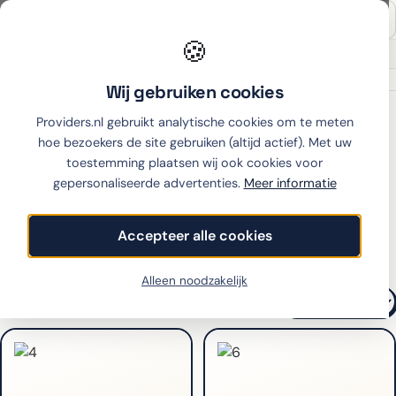
🍪
Onafhankelijk sinds 2007
Thuiswinkel partner
Wij gebruiken cookies
Home
›
Telefoon abonnement
›
Fairphone
Providers.nl gebruikt analytische cookies om te meten
Fairphone telefoonabonnementen
hoe bezoekers de site gebruiken (altijd actief). Met uw
vergelijken
toestemming plaatsen wij ook cookies voor
gepersonaliseerde advertenties.
Meer informatie
Alle Fairphone modellen
Accepteer alle cookies
Filters
Alleen noodzakelijk
2
toestellen
SORTEREN