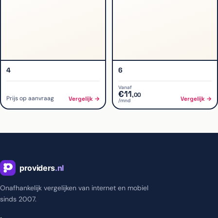
4
6
Vanaf
€
11
,
00
Prijs op aanvraag
Vergelijk →
Vergelijk →
/mnd
Onafhankelijk vergelijken van internet en mobiel
sinds 2007.