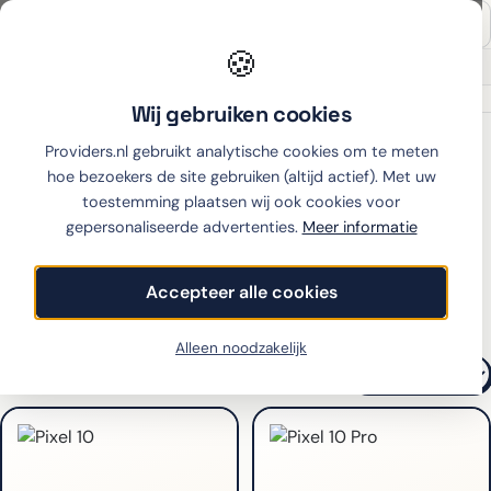
🍪
Onafhankelijk sinds 2007
Thuiswinkel partner
Wij gebruiken cookies
Home
›
Telefoon abonnement
›
Google
Providers.nl gebruikt analytische cookies om te meten
Google telefoonabonnementen
hoe bezoekers de site gebruiken (altijd actief). Met uw
vergelijken
toestemming plaatsen wij ook cookies voor
gepersonaliseerde advertenties.
Meer informatie
Alle Google modellen
Accepteer alle cookies
Filters
Alleen noodzakelijk
4
toestellen
SORTEREN