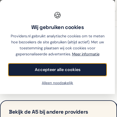
🍪
Onafhankelijk sinds 2007
Thuiswinkel partner
Wij gebruiken cookies
Home
›
OPPO
›
A5
›
hollandsnieuwe
Providers.nl gebruikt analytische cookies om te meten
hoe bezoekers de site gebruiken (altijd actief). Met uw
toestemming plaatsen wij ook cookies voor
gepersonaliseerde advertenties.
Meer informatie
OPPO A5 met abonnement
bij hollandsnieuwe
Accepteer alle cookies
hollandsnieuwe biedt de A5 op dit moment niet aan
Alleen noodzakelijk
met abonnement. Bekijk hieronder de alternatieven.
Bekijk de A5 bij andere providers