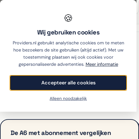
🍪
Onafhankelijk sinds 2007
Thuiswinkel partner
Wij gebruiken cookies
Home
›
OPPO
›
A6
›
Ben
Providers.nl gebruikt analytische cookies om te meten
hoe bezoekers de site gebruiken (altijd actief). Met uw
toestemming plaatsen wij ook cookies voor
gepersonaliseerde advertenties.
Meer informatie
OPPO A6 met abonnement
bij Ben
Accepteer alle cookies
Ben biedt de A6 op dit moment niet aan met
Alleen noodzakelijk
abonnement. Bekijk hieronder de alternatieven.
De A6 met abonnement vergelijken