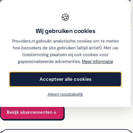
🍪
Onafhankelijk sinds 2007
Thuiswinkel partner
Wij gebruiken cookies
Home
›
OPPO
›
A6
›
Odido
Providers.nl gebruikt analytische cookies om te meten
hoe bezoekers de site gebruiken (altijd actief). Met uw
toestemming plaatsen wij ook cookies voor
gepersonaliseerde advertenties.
Meer informatie
OPPO A6 met abonnement
bij Odido
Accepteer alle cookies
Alle Odido-abonnementen voor de A6 vergeleken
Vanaf €22 per maand, all-in incl. toestel
Alleen noodzakelijk
Bekijk abonnementen