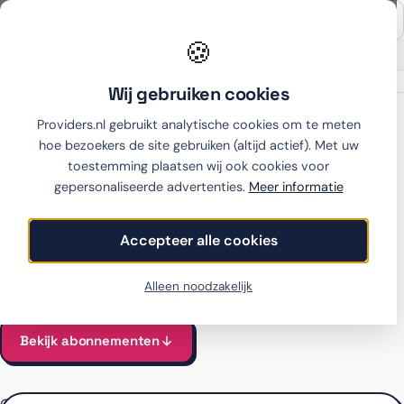
🍪
Onafhankelijk sinds 2007
Thuiswinkel partner
Wij gebruiken cookies
Home
›
Xiaomi
›
17 Ultra
›
Odido
Providers.nl gebruikt analytische cookies om te meten
hoe bezoekers de site gebruiken (altijd actief). Met uw
toestemming plaatsen wij ook cookies voor
gepersonaliseerde advertenties.
Meer informatie
Xiaomi 17 Ultra met
abonnement bij Odido
Accepteer alle cookies
Alle Odido-abonnementen voor de 17 Ultra vergeleken
Vanaf €63 per maand, all-in incl. toestel
Alleen noodzakelijk
Bekijk abonnementen