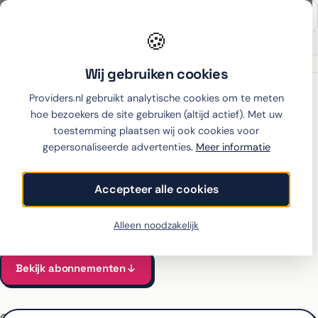
🍪
Onafhankelijk sinds 2007
Thuiswinkel partner
Wij gebruiken cookies
Home
›
Xiaomi
›
17 Ultra
›
Simyo
Providers.nl gebruikt analytische cookies om te meten
hoe bezoekers de site gebruiken (altijd actief). Met uw
toestemming plaatsen wij ook cookies voor
gepersonaliseerde advertenties.
Meer informatie
Xiaomi 17 Ultra met
abonnement bij Simyo
Accepteer alle cookies
Alle Simyo-abonnementen voor de 17 Ultra vergeleken
Vanaf €53 per maand, all-in incl. toestel
Alleen noodzakelijk
Bekijk abonnementen