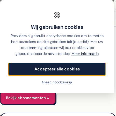
🍪
Onafhankelijk sinds 2007
Thuiswinkel partner
Wij gebruiken cookies
Home
›
Xiaomi
›
Redmi 15C
›
KPN
Providers.nl gebruikt analytische cookies om te meten
hoe bezoekers de site gebruiken (altijd actief). Met uw
toestemming plaatsen wij ook cookies voor
gepersonaliseerde advertenties.
Meer informatie
Xiaomi Redmi 15C met
abonnement bij KPN
Accepteer alle cookies
Alle KPN-abonnementen voor de Redmi 15C vergeleken
Vanaf €22 per maand, all-in incl. toestel
Alleen noodzakelijk
Bekijk abonnementen