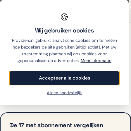
🍪
Onafhankelijk sinds 2007
Thuiswinkel partner
Wij gebruiken cookies
Home
›
Xiaomi
›
17
›
Ben
Providers.nl gebruikt analytische cookies om te meten
hoe bezoekers de site gebruiken (altijd actief). Met uw
toestemming plaatsen wij ook cookies voor
gepersonaliseerde advertenties.
Meer informatie
Xiaomi 17 met abonnement
bij Ben
Accepteer alle cookies
Ben biedt de 17 op dit moment niet aan met
Alleen noodzakelijk
abonnement. Bekijk hieronder de alternatieven.
De 17 met abonnement vergelijken