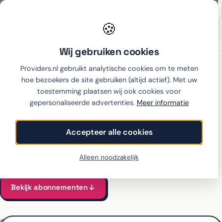
🍪
Onafhankelijk sinds 2007
Thuiswinkel partner
Wij gebruiken cookies
Home
›
Xiaomi
›
17
›
KPN
Providers.nl gebruikt analytische cookies om te meten
hoe bezoekers de site gebruiken (altijd actief). Met uw
toestemming plaatsen wij ook cookies voor
gepersonaliseerde advertenties.
Meer informatie
Xiaomi 17 met abonnement
bij KPN
Accepteer alle cookies
Alle KPN-abonnementen voor de 17 vergeleken
Vanaf €50 per maand, all-in incl. toestel
Alleen noodzakelijk
Bekijk abonnementen