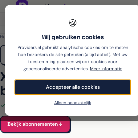
Onafhankelijk sinds 2007
Thuiswinkel partner
🍪
Wij gebruiken cookies
Home
›
Xiaomi
›
17
›
Odido
Providers.nl gebruikt analytische cookies om te meten
hoe bezoekers de site gebruiken (altijd actief). Met uw
toestemming plaatsen wij ook cookies voor
gepersonaliseerde advertenties.
Meer informatie
Xiaomi 17 met abonne
bij Odido
Accepteer alle cookies
Alleen noodzakelijk
Alle Odido-abonnementen voor de 17 vergeleken
Vanaf €4
Bekijk abonnementen