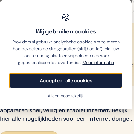
🍪
Onafhankelijk sinds 2007
Thuiswinkel partner
Wij gebruiken cookies
Home
›
Dongel internet
Dongel internet
Providers.nl gebruikt analytische cookies om te meten
hoe bezoekers de site gebruiken (altijd actief). Met uw
toestemming plaatsen wij ook cookies voor
Tips & advies over internet dongel oplossingen. Overal
gepersonaliseerde advertenties.
Meer informatie
mobiele wifi met een onbeperkt internet dongel vanaf €
15,- p.m. ✓ data only ✓
Accepteer alle cookies
Alleen noodzakelijk
Met een internet dongel heb je overal op al je
apparaten snel, veilig en stabiel internet. Bekijk
hier alle mogelijkheden voor een internet dongel.