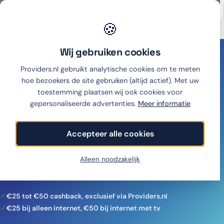
🍪
Onafhankelijk sinds 2007
Thuiswinkel partner
Wij gebruiken cookies
Home
›
Internet
›
Budget Thuis cashback via Providers.nl
Providers.nl gebruikt analytische cookies om te meten
Budget Thuis cashback via
hoe bezoekers de site gebruiken (altijd actief). Met uw
toestemming plaatsen wij ook cookies voor
Providers.nl
gepersonaliseerde advertenties.
Meer informatie
Sluit je Budget Thuis internetabonnement af via
Accepteer alle cookies
Providers.nl en ontvang €25 tot €50 cashback: €25
bij alleen internet, €50 bij internet met tv. Geldt bij 1
Alleen noodzakelijk
en 2 jaar.
€25 tot €50 cashback, exclusief via Providers.nl
€25 bij alleen internet, €50 bij internet met tv