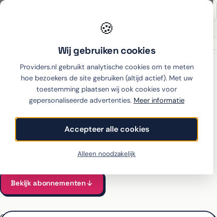
🍪
Onafhankelijk sinds 2007
Thuiswinkel partner
Wij gebruiken cookies
Home
›
Apple
›
iPhone 12
›
Simyo
Providers.nl gebruikt analytische cookies om te meten
hoe bezoekers de site gebruiken (altijd actief). Met uw
toestemming plaatsen wij ook cookies voor
gepersonaliseerde advertenties.
Meer informatie
iPhone 12 met abonnement
bij Simyo
Accepteer alle cookies
Alle Simyo-abonnementen voor de iPhone 12 vergeleken
Vanaf €18 per maand, all-in incl. toestel
Alleen noodzakelijk
Bekijk abonnementen