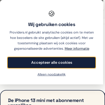
🍪
Onafhankelijk sinds 2007
Thuiswinkel partner
Wij gebruiken cookies
Home
›
Apple
›
iPhone 13 mini
›
KPN
Providers.nl gebruikt analytische cookies om te meten
hoe bezoekers de site gebruiken (altijd actief). Met uw
toestemming plaatsen wij ook cookies voor
gepersonaliseerde advertenties.
Meer informatie
iPhone 13 mini met
abonnement bij KPN
Accepteer alle cookies
KPN biedt de iPhone 13 mini op dit moment niet aan
Alleen noodzakelijk
met abonnement. Bekijk hieronder de alternatieven.
De iPhone 13 mini met abonnement