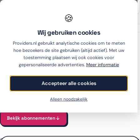
🍪
Onafhankelijk sinds 2007
Thuiswinkel partner
Wij gebruiken cookies
Home
›
Apple
›
iPhone 13
›
Youfone
Providers.nl gebruikt analytische cookies om te meten
hoe bezoekers de site gebruiken (altijd actief). Met uw
toestemming plaatsen wij ook cookies voor
gepersonaliseerde advertenties.
Meer informatie
iPhone 13 met abonnement
bij Youfone
Accepteer alle cookies
Alle Youfone-abonnementen voor de iPhone 13 vergeleken
Vanaf €28 per maand, all-in incl. toestel
Alleen noodzakelijk
Bekijk abonnementen