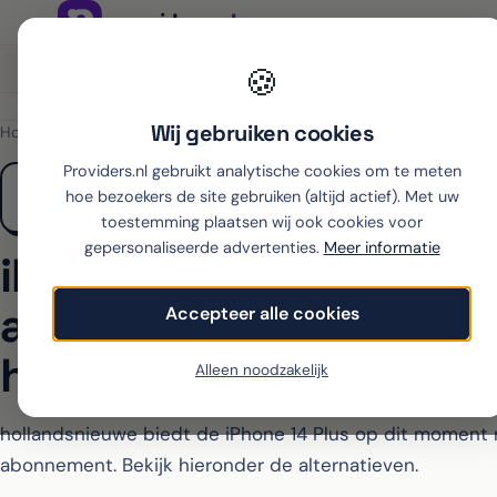
Onafhankelijk sinds 2007
Thuiswinkel partner
🍪
Wij gebruiken cookies
Home
›
Apple
›
iPhone 14 Plus
›
hollandsnieuwe
Providers.nl gebruikt analytische cookies om te meten
hoe bezoekers de site gebruiken (altijd actief). Met uw
toestemming plaatsen wij ook cookies voor
gepersonaliseerde advertenties.
Meer informatie
iPhone 14 Plus met
abonnement bij
Accepteer alle cookies
hollandsnieuwe
Alleen noodzakelijk
hollandsnieuwe biedt de iPhone 14 Plus op dit moment 
abonnement. Bekijk hieronder de alternatieven.