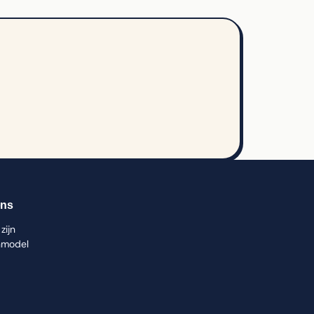
ons
zijn
nmodel