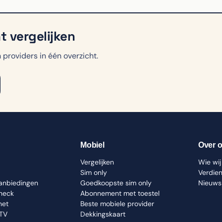
 vergelijken
providers in één overzicht.
Mobiel
Over 
Vergelijken
Wie wij 
Sim only
Verdie
aanbiedingen
Goedkoopste sim only
Nieuws
check
Abonnement met toestel
net
Beste mobiele provider
 TV
Dekkingskaart