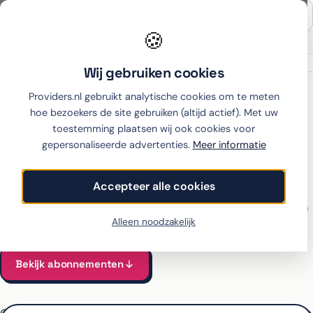
🍪
Onafhankelijk sinds 2007
Thuiswinkel partner
Wij gebruiken cookies
Home
›
Apple
›
iPhone 15 Plus
›
Vodafone
Providers.nl gebruikt analytische cookies om te meten
hoe bezoekers de site gebruiken (altijd actief). Met uw
toestemming plaatsen wij ook cookies voor
gepersonaliseerde advertenties.
Meer informatie
iPhone 15 Plus met
abonnement bij Vodafone
Accepteer alle cookies
Alle Vodafone-abonnementen voor de iPhone 15 Plus vergeleken
Vanaf €44 per maand, all-in incl. toestel
Alleen noodzakelijk
Bekijk abonnementen