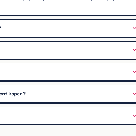
?
ment kopen?