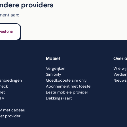
andere providers
ment aan:
Mobiel
Over 
Vergelijken
Wie wij 
Sim only
Verdie
aanbiedingen
Goedkoopste sim only
Nieuws
check
Abonnement met toestel
net
Beste mobiele provider
 TV
Dekkingskaart
TV met cadeau
net provider