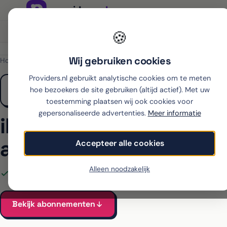
Onafhankelijk sinds 2007
Thuiswinkel partner
🍪
Wij gebruiken cookies
Home
›
Apple
›
iPhone 17 Pro Max
›
KPN
Providers.nl gebruikt analytische cookies om te meten
hoe bezoekers de site gebruiken (altijd actief). Met uw
toestemming plaatsen wij ook cookies voor
gepersonaliseerde advertenties.
Meer informatie
iPhone 17 Pro Max met
abonnement bij KPN
Accepteer alle cookies
Alleen noodzakelijk
Alle KPN-abonnementen voor de iPhone 17 Pro Max vergele
Bekijk abonnementen