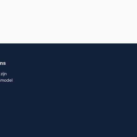
ons
zijn
nmodel