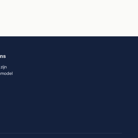
ons
zijn
nmodel