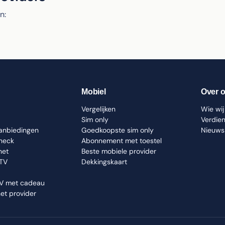
n:
Mobiel
Over 
Vergelijken
Wie wij 
Sim only
Verdie
aanbiedingen
Goedkoopste sim only
Nieuws
check
Abonnement met toestel
net
Beste mobiele provider
 TV
Dekkingskaart
TV met cadeau
net provider