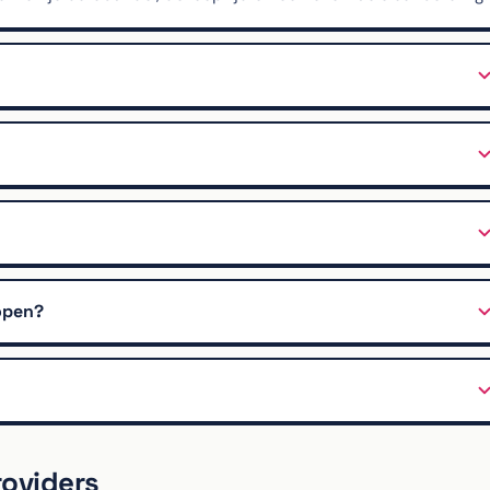
open?
roviders