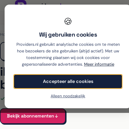
Onafhankelijk sinds 2007
Thuiswinkel partner
🍪
Wij gebruiken cookies
Home
›
Apple
›
iPhone Air
›
Simyo
Providers.nl gebruikt analytische cookies om te meten
hoe bezoekers de site gebruiken (altijd actief). Met uw
toestemming plaatsen wij ook cookies voor
gepersonaliseerde advertenties.
Meer informatie
iPhone Air met abonn
bij Simyo
Accepteer alle cookies
Alleen noodzakelijk
Alle Simyo-abonnementen voor de iPhone Air vergeleken
Bekijk abonnementen