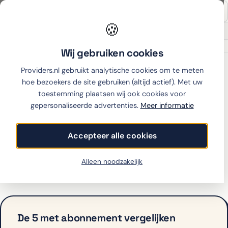
🍪
Onafhankelijk sinds 2007
Thuiswinkel partner
Wij gebruiken cookies
Home
›
Fairphone
›
5
›
KPN
Providers.nl gebruikt analytische cookies om te meten
hoe bezoekers de site gebruiken (altijd actief). Met uw
toestemming plaatsen wij ook cookies voor
gepersonaliseerde advertenties.
Meer informatie
Fairphone 5 met
abonnement bij KPN
Accepteer alle cookies
KPN biedt de 5 op dit moment niet aan met
Alleen noodzakelijk
abonnement. Bekijk hieronder de alternatieven.
De 5 met abonnement vergelijken