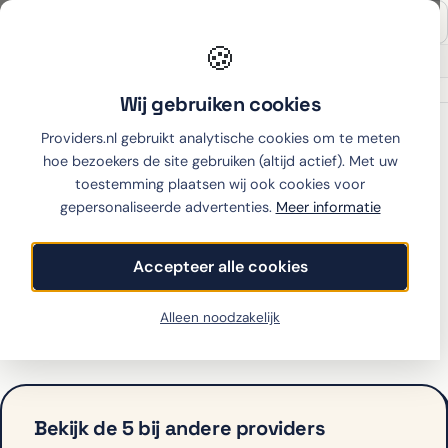
🍪
Onafhankelijk sinds 2007
Thuiswinkel partner
Wij gebruiken cookies
Home
›
Fairphone
›
5
›
Odido
Providers.nl gebruikt analytische cookies om te meten
hoe bezoekers de site gebruiken (altijd actief). Met uw
toestemming plaatsen wij ook cookies voor
gepersonaliseerde advertenties.
Meer informatie
Fairphone 5 met
abonnement bij Odido
Accepteer alle cookies
Odido biedt de 5 op dit moment niet aan met
Alleen noodzakelijk
abonnement. Bekijk hieronder de alternatieven.
Bekijk de 5 bij andere providers