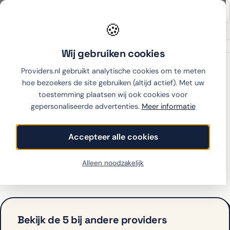
🍪
Onafhankelijk sinds 2007
Thuiswinkel partner
Wij gebruiken cookies
Home
›
Fairphone
›
5
›
Simyo
Providers.nl gebruikt analytische cookies om te meten
hoe bezoekers de site gebruiken (altijd actief). Met uw
toestemming plaatsen wij ook cookies voor
gepersonaliseerde advertenties.
Meer informatie
Fairphone 5 met
abonnement bij Simyo
Accepteer alle cookies
Simyo biedt de 5 op dit moment niet aan met
Alleen noodzakelijk
abonnement. Bekijk hieronder de alternatieven.
Bekijk de 5 bij andere providers