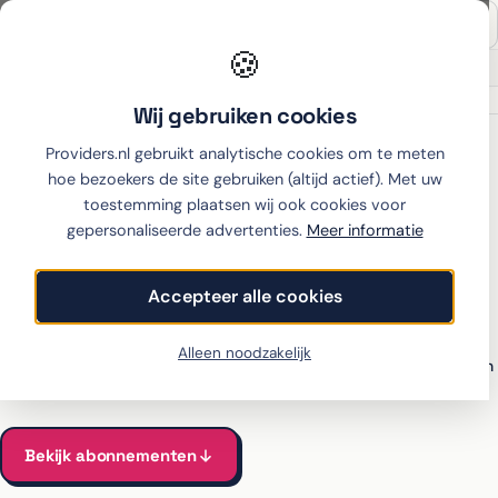
🍪
Onafhankelijk sinds 2007
Thuiswinkel partner
Wij gebruiken cookies
Home
›
Google
›
Pixel 10a
›
hollandsnieuwe
Providers.nl gebruikt analytische cookies om te meten
hoe bezoekers de site gebruiken (altijd actief). Met uw
toestemming plaatsen wij ook cookies voor
gepersonaliseerde advertenties.
Meer informatie
Google Pixel 10a met
abonnement bij
Accepteer alle cookies
hollandsnieuwe
Alleen noodzakelijk
Alle hollandsnieuwe-abonnementen voor de Pixel 10a vergeleken
Vanaf €24 per maand, all-in incl. toestel
Bekijk abonnementen