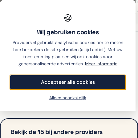
🍪
Onafhankelijk sinds 2007
Thuiswinkel partner
Wij gebruiken cookies
Home
›
OnePlus
›
15
›
Lebara
Providers.nl gebruikt analytische cookies om te meten
hoe bezoekers de site gebruiken (altijd actief). Met uw
toestemming plaatsen wij ook cookies voor
gepersonaliseerde advertenties.
Meer informatie
OnePlus 15 met
abonnement bij Lebara
Accepteer alle cookies
Lebara biedt de 15 op dit moment niet aan met
Alleen noodzakelijk
abonnement. Bekijk hieronder de alternatieven.
Bekijk de 15 bij andere providers