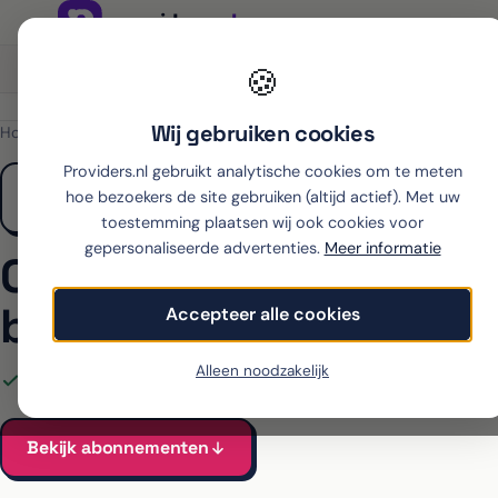
Onafhankelijk sinds 2007
Thuiswinkel partner
🍪
Wij gebruiken cookies
Home
›
OPPO
›
A6
›
Simyo
Providers.nl gebruikt analytische cookies om te meten
hoe bezoekers de site gebruiken (altijd actief). Met uw
toestemming plaatsen wij ook cookies voor
gepersonaliseerde advertenties.
Meer informatie
OPPO A6 met abonnem
bij Simyo
Accepteer alle cookies
Alleen noodzakelijk
Alle Simyo-abonnementen voor de A6 vergeleken
Vanaf €
Bekijk abonnementen