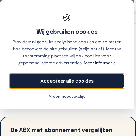
🍪
Onafhankelijk sinds 2007
Thuiswinkel partner
Wij gebruiken cookies
Home
›
OPPO
›
A6X
›
KPN
Providers.nl gebruikt analytische cookies om te meten
hoe bezoekers de site gebruiken (altijd actief). Met uw
toestemming plaatsen wij ook cookies voor
gepersonaliseerde advertenties.
Meer informatie
OPPO A6X met
abonnement bij KPN
Accepteer alle cookies
KPN biedt de A6X op dit moment niet aan met
Alleen noodzakelijk
abonnement. Bekijk hieronder de alternatieven.
De A6X met abonnement vergelijken