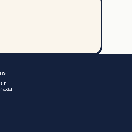
ons
zijn
nmodel