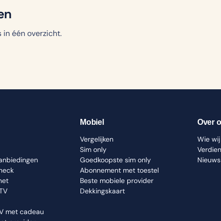
en
in één overzicht.
Mobiel
Over 
Vergelijken
Wie wij 
Sim only
Verdie
aanbiedingen
Goedkoopste sim only
Nieuws
check
Abonnement met toestel
net
Beste mobiele provider
 TV
Dekkingskaart
TV met cadeau