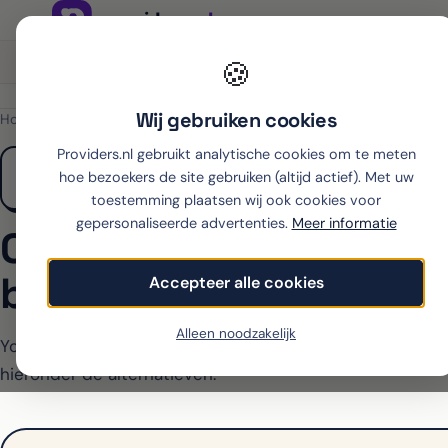
Onafhankelijk sinds 2007
Thuiswinkel partner
🍪
Wij gebruiken cookies
Home
›
OPPO
›
A6X
›
Youfone
Providers.nl gebruikt analytische cookies om te meten
hoe bezoekers de site gebruiken (altijd actief). Met uw
toestemming plaatsen wij ook cookies voor
gepersonaliseerde advertenties.
Meer informatie
OPPO A6X met abonne
bij Youfone
Accepteer alle cookies
Alleen noodzakelijk
Youfone biedt de A6X op dit moment niet aan met abon
hieronder de alternatieven.