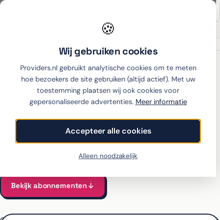
🍪
Onafhankelijk sinds 2007
Thuiswinkel partner
Wij gebruiken cookies
Home
›
Samsung
›
Galaxy A17
›
Simyo
Providers.nl gebruikt analytische cookies om te meten
hoe bezoekers de site gebruiken (altijd actief). Met uw
toestemming plaatsen wij ook cookies voor
gepersonaliseerde advertenties.
Meer informatie
Samsung Galaxy A17 met
abonnement bij Simyo
Accepteer alle cookies
Alle Simyo-abonnementen voor de Galaxy A17 vergeleken
Vanaf €11 per maand, all-in incl. toestel
Alleen noodzakelijk
Bekijk abonnementen