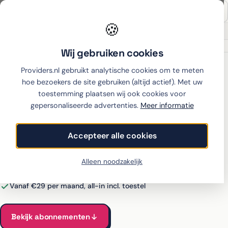
🍪
Onafhankelijk sinds 2007
Thuiswinkel partner
Wij gebruiken cookies
Home
›
Samsung
›
Galaxy S25 Edge
›
hollandsnieuwe
Providers.nl gebruikt analytische cookies om te meten
hoe bezoekers de site gebruiken (altijd actief). Met uw
toestemming plaatsen wij ook cookies voor
gepersonaliseerde advertenties.
Meer informatie
Samsung Galaxy S25 Edge
met abonnement bij
Accepteer alle cookies
hollandsnieuwe
Alleen noodzakelijk
Alle hollandsnieuwe-abonnementen voor de Galaxy S25 Edge
vergeleken
Vanaf €29 per maand, all-in incl. toestel
Bekijk abonnementen