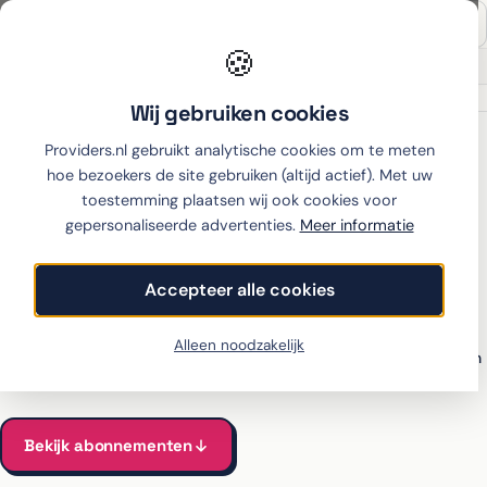
🍪
Onafhankelijk sinds 2007
Thuiswinkel partner
Wij gebruiken cookies
Home
›
Samsung
›
Galaxy S25 Edge
›
Lebara
Providers.nl gebruikt analytische cookies om te meten
hoe bezoekers de site gebruiken (altijd actief). Met uw
toestemming plaatsen wij ook cookies voor
gepersonaliseerde advertenties.
Meer informatie
Samsung Galaxy S25 Edge
met abonnement bij
Accepteer alle cookies
Lebara
Alleen noodzakelijk
Alle Lebara-abonnementen voor de Galaxy S25 Edge vergeleken
Vanaf €26 per maand, all-in incl. toestel
Bekijk abonnementen