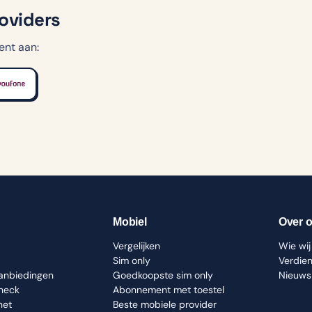
roviders
ent aan:
Mobiel
Over 
Vergelijken
Wie wij 
Sim only
Verdie
aanbiedingen
Goedkoopste sim only
Nieuws
check
Abonnement met toestel
net
Beste mobiele provider