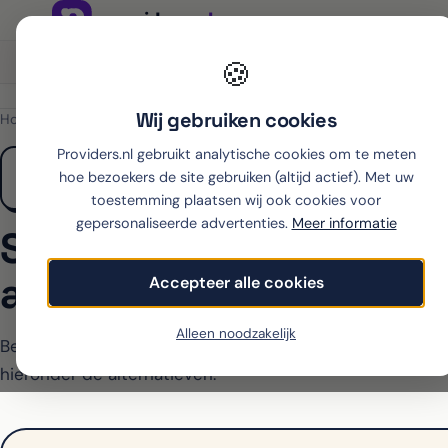
Onafhankelijk sinds 2007
Thuiswinkel partner
🍪
Wij gebruiken cookies
Home
›
Samsung
›
Galaxy A35
›
Ben
Providers.nl gebruikt analytische cookies om te meten
hoe bezoekers de site gebruiken (altijd actief). Met uw
toestemming plaatsen wij ook cookies voor
gepersonaliseerde advertenties.
Meer informatie
Samsung Galaxy A35 
abonnement bij Ben
Accepteer alle cookies
Alleen noodzakelijk
Ben biedt de Galaxy A35 op dit moment niet aan met a
hieronder de alternatieven.