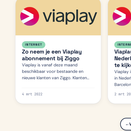
INTERNET
INTERN
Zo neem je een Viaplay
Viapla
abonnement bij Ziggo
Nederl
te kij
Viaplay is vanaf deze maand
beschikbaar voor bestaande en
Viaplay 
nieuwe klanten van Ziggo. Klanten
in Neder
van Ziggo hebben hierbij twee opties
Barcelon
om Viaplay te ontvangen. Via het
uitgezon
4 mrt 2022
2 mrt 20
TV-abonnement als extra zender of
donderda
dir…
Formule 
←