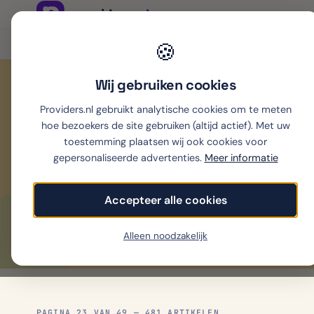
Onafhankelijk sinds 2007
🍪
Thuiswinkel partner
Wij gebruiken cookies
Home
›
Nieuws
Providers.nl gebruikt analytische cookies om te meten
4
REDACTIE SINDS 2007
hoe bezoekers de site gebruiken (altijd actief). Met uw
Nieuw
toestemming plaatsen wij ook cookies voor
gepersonaliseerde advertenties.
Meer informatie
Accepteer alle cookies
Actueel nieuws ov
Onafhankelijke re
Alleen noodzakelijk
PAGINA 23 VAN 49 — 481 ARTIKELEN