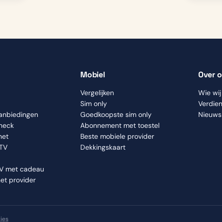
Mobiel
Over 
Vergelijken
Wie wij 
Sim only
Verdie
aanbiedingen
Goedkoopste sim only
Nieuws
check
Abonnement met toestel
net
Beste mobiele provider
 TV
Dekkingskaart
TV met cadeau
net provider
ies