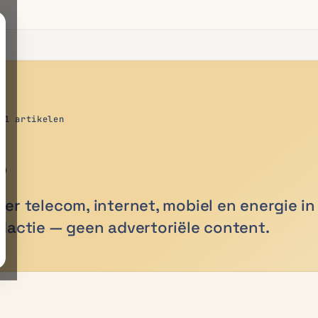
81 artikelen
s
er telecom, internet, mobiel en energie in
dactie — geen advertoriële content.