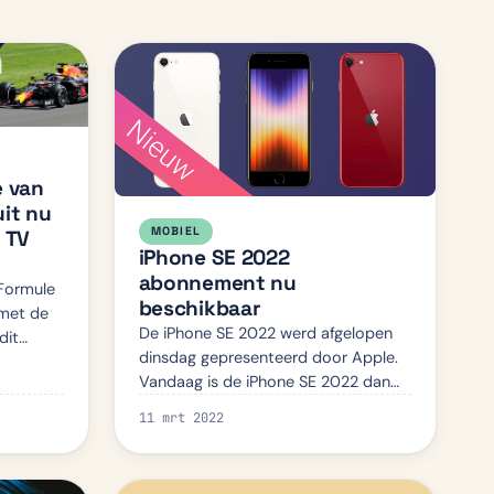
e van
uit nu
MOBIEL
1 TV
iPhone SE 2022
abonnement nu
Formule
beschikbaar
 met de
De iPhone SE 2022 werd afgelopen
dit
dinsdag gepresenteerd door Apple.
races
Vandaag is de iPhone SE 2022 dan
e andere
ook echt als pre-order te krijgen.
i…
11 mrt 2022
Waar scoor jij de beste deal?
Waarom kiezen voor de iPhone SE
20…