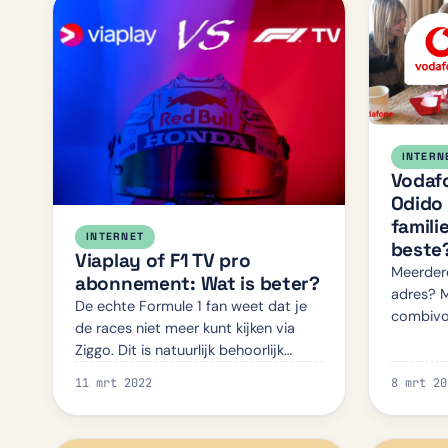
INTERN
Vodafo
Odido 
famili
INTERNET
beste
Viaplay of F1 TV pro
Meerder
abonnement: Wat is beter?
adres? M
De echte Formule 1 fan weet dat je
combivoo
de races niet meer kunt kijken via
spelers 
Ziggo. Dit is natuurlijk behoorlijk
aanbied
jammer voor de 3,74 miljoen klanten,
Vandaag
11 mrt 2022
8 mrt 20
die het bedrijf momenteel heeft. Niet
Red Tog
dat wij willen bew…