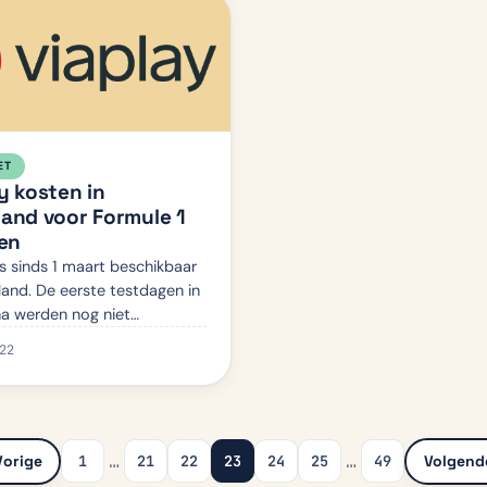
ET
y kosten in
and voor Formule 1
ken
is sinds 1 maart beschikbaar
land. De eerste testdagen in
a werden nog niet
den op televisie. Maar
22
g 10 maart zullen de eerste
1 beelden op Viaplay te…
…
…
1
21
22
23
24
25
49
Vorige
Volgend