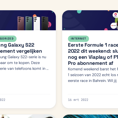
GORIZED
INTERNET
ng Galaxy S22
Eerste Formule 1 rac
ement vergelijken
2022 dit weekend: sl
nog een Viaplay of F
ng Galaxy S22-serie is nu
Pro abonnement af
aar om te kopen. Deze
erie van telefoons komt in 3
Komend weekend barst het 
lende toestellen: S22, S22
1 seizoen van 2022 echt los
e S22 Ultra. In dit artikel
eerste race in Bahrein. Wil jij 
e naar de toestell…
seizoen niks missen van de 
tussen Max Verstappen en d
Formule 1 grootheden? En w
022
16 mrt 2022