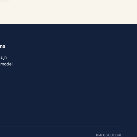
ons
zijn
nmodel
KvK 66000041