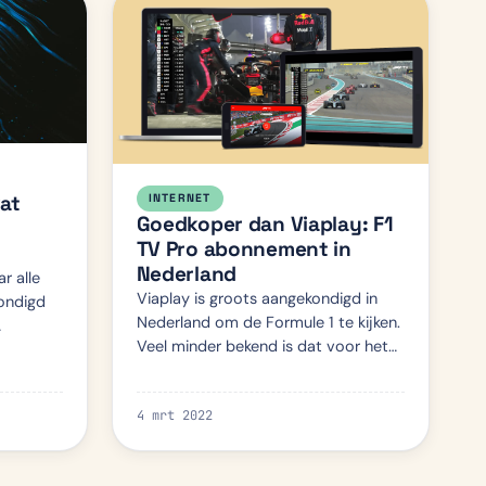
at
INTERNET
Goedkoper dan Viaplay: F1
TV Pro abonnement in
Nederland
r alle
Viaplay is groots aangekondigd in
ondigd
Nederland om de Formule 1 te kijken.
Veel minder bekend is dat voor het
 al
eerst in 2022 de Formule 1 zelf ook
n dit
gelanceerd is in Nederland met een
ificatie…
4 mrt 2022
app. Met hun F1 TV Pro…