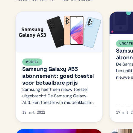
UNCATE
Samsu
abonn
MOBIEL
De Samsu
Samsung Galaxy A53
beschikb
abonnement: goed toestel
nieuwe s
voor betaalbare prijs
verschil
Samsung heeft een nieuw toestel
plus en d
uitgebracht! De Samsung Galaxy
kijken w
A53. Een toestel van middenklasse,
voor een goede prijs. Waar kun je de
18 mrt 2022
17 mrt 2
Galaxy A53 met abonnement
vinden? Wij hebben het voor je
uitgezo…