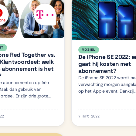
ET
MOBIEL
ne Red Together vs.
De iPhone SE 2022: w
Klantvoordeel: welk
gaat hij kosten met
e abonnement is het
abonnement?
?
De iPhone SE 2022 wordt naa
e abonnementen op één
verwachting morgen aangek
aak dan gebruik van
op het Apple event. Dankzij
rdeel. Er zijn drie grote
verschillende leaks weten we
die combivoordeel
enorm veel van het toestel. I
en: KPN, Vodafone en Odido
artikel kijken we naar de spec
 vergelijken we Vodafone
22
7 mrt 2022
ether en…