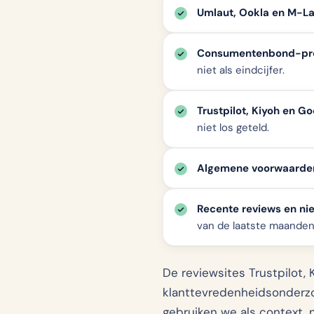
Umlaut, Ookla en M-L
Consumentenbond-pro
niet als eindcijfer.
Trustpilot, Kiyoh en G
niet los geteld.
Algemene voorwaarde
Recente reviews en ni
van de laatste maanden
De reviewsites Trustpilot, 
klanttevredenheidsonderzo
gebruiken we als context, ni