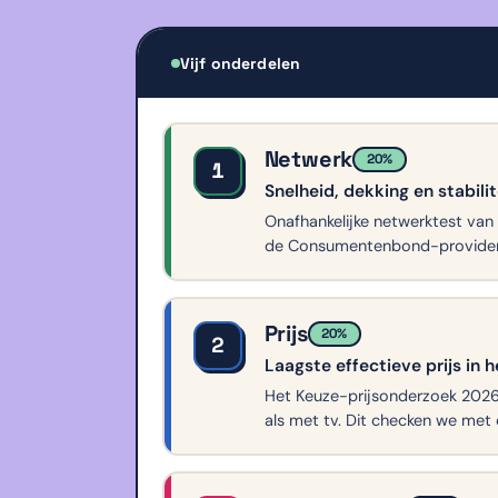
Vijf onderdelen
Netwerk
20%
1
Snelheid, dekking en stabili
Onafhankelijke netwerktest van
de Consumentenbond-provider
Prijs
20%
2
Laagste effectieve prijs in h
Het Keuze-prijsonderzoek 2026 
als met tv. Dit checken we met d