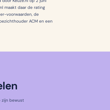
 door Keuze.nl op 2 juni
.nl maakt daar de rating
der-voorwaarden, de
 toezichthouder ACM en een
elen
e zijn bewust