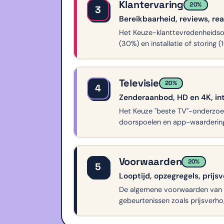
Klantervaring
20%
3
Bereikbaarheid, reviews, reac
Het Keuze-klanttevredenheidson
(30%) en installatie of storing
Televisie
20%
4
Zenderaanbod, HD en 4K, int
Het Keuze "beste TV"-onderzoek
doorspoelen en app-waardering
Voorwaarden
20%
5
Looptijd, opzegregels, prijs
De algemene voorwaarden van de
gebeurtenissen zoals prijsverho