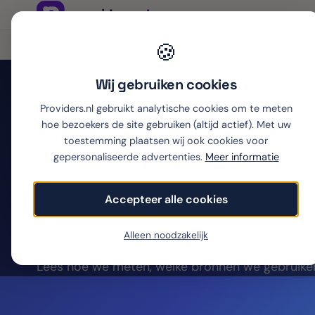
Onafhankelijk sinds 2007
🍪
Thuiswinkel partner
Wij gebruiken cookies
Providers.nl gebruikt analytische cookies om te meten
Home
›
Internet
›
Internet providers
›
Hoe wij internetproviders b
hoe bezoekers de site gebruiken (altijd actief). Met uw
Hoe wij inter
toestemming plaatsen wij ook cookies voor
gepersonaliseerde advertenties.
Meer informatie
beoordelen
Accepteer alle cookies
Alleen noodzakelijk
Wij scoren internetproviders op 5 punten: netwer
Lees hoe we meten, welke bronnen we gebruike