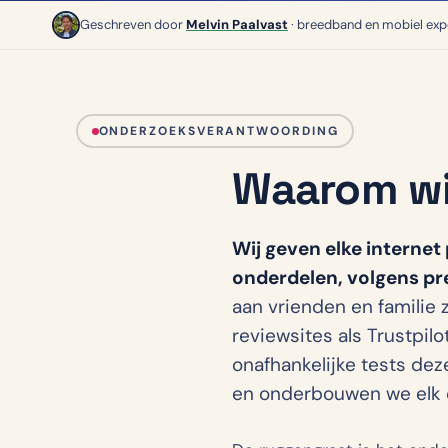
Geschreven door
Melvin Paalvast
· breedband en mobiel exp
ONDERZOEKSVERANTWOORDING
Waarom wij
Wij geven elke internet 
onderdelen, volgens pre
aan vrienden en familie 
reviewsites als Trustpilo
onafhankelijke tests de
en onderbouwen we elk c