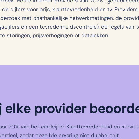
rzoek “Beste internet providers van 2026”, gepubliceerd
de cijfers voor prijs, klanttevredenheid en tv. Providers
derzoek met onafhankelijke netwerkmetingen, de provi
cijfers en een tevredenheidscontrole), de regels van
e storingen, prijsverhogingen of datalekken.
 elke provider beoord
voor 20% van het eindcijfer. Klanttevredenheid en servic
deel, zodat dezelfde ervaring niet dubbel telt.