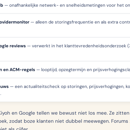
ab
— onafhankelijke netwerk- en snelheidsmetingen voor het on
vidermonitor
— alleen de storingsfrequentie en als extra cont
oogle reviews
— verwerkt in het klanttevredenheidsonderzoek (
n en ACM-regels
— looptijd, opzegtermijn en prijsverhogingscl
euws
— een actualiteitscheck op storingen, prijsverhogingen, k
.
Kiyoh en Google tellen we bewust niet los mee. Ze zitten
ek, zodat boze klanten niet dubbel meewegen. Forums 
et als cijfer.