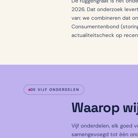
De ruggengraat is het onde
2026. Dat onderzoek levert 
van: we combineren dat on
Consumentenbond (storings
actualiteitscheck op recent
DE VIJF ONDERDELEN
Waarop wij
Vijf onderdelen, elk goed 
samengevoegd tot één onder