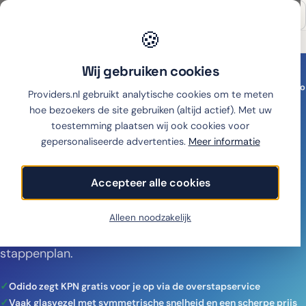
🍪
Onafhankelijk sinds 2007
Thuiswinkel partner
Wij gebruiken cookies
Home
›
Internet
›
Overstappen internet
›
Overstappen van KPN naar Odido
Providers.nl gebruikt analytische cookies om te meten
Overstappen van KPN naar
hoe bezoekers de site gebruiken (altijd actief). Met uw
toestemming plaatsen wij ook cookies voor
Odido
gepersonaliseerde advertenties.
Meer informatie
Overstappen van KPN naar Odido? Vaak krijg je
Accepteer alle cookies
glasvezel met symmetrische snelheid voor een
scherpere prijs. Odido zegt KPN gratis op, je vaste
Alleen noodzakelijk
nummer gaat mee. Bekijk je besparing en het
stappenplan.
Odido zegt KPN gratis voor je op via de overstapservice
Vaak glasvezel met symmetrische snelheid en een scherpe prijs