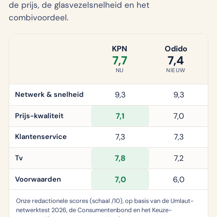
de prijs, de glasvezelsnelheid en het
combivoordeel.
KPN
Odido
7,7
7,4
NU
NIEUW
Netwerk & snelheid
9,3
9,3
Prijs-kwaliteit
7,1
7,0
Klantenservice
7,3
7,3
Tv
7,8
7,2
Voorwaarden
7,0
6,0
Onze redactionele scores (schaal /10), op basis van de Umlaut-
netwerktest 2026, de Consumentenbond en het Keuze-