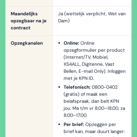
Maandelijks
Ja (wettelijk verplicht, Wet van
opzegbaar na je
Dam)
contract
Opzegkanalen
Online:
Online
opzegformulier per product
(Internet/TV, Mobiel,
XS4ALL, Digitenne, Vast
Bellen, E-mail Only). Inloggen
met je KPN ID.
Telefonisch:
0800-0402
(gratis) of maak een
belafspraak, dan belt KPN
jou. Ma t/m vr 8.00–18.00, za
8.00–17.00.
Per brief:
Opzeggen per
brief kan, maar duurt langer: