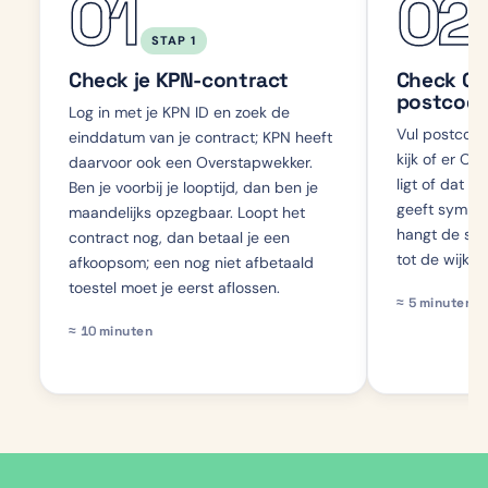
01
02
STAP 1
Check je KPN-contract
Check Od
postcod
Log in met je KPN ID en zoek de
Vul postcode
einddatum van je contract; KPN heeft
kijk of er Od
daarvoor ook een Overstapwekker.
ligt of dat h
Ben je voorbij je looptijd, dan ben je
geeft symmet
maandelijks opzegbaar. Loopt het
hangt de sne
contract nog, dan betaal je een
tot de wijkce
afkoopsom; een nog niet afbetaald
toestel moet je eerst aflossen.
≈
5
minuten
≈
10
minuten