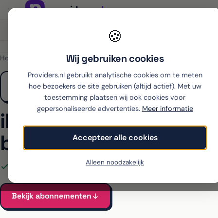
Onafhankelijk sinds 2007
Thuiswinkel partner
🍪
Wij gebruiken cookies
Home
›
Apple
›
iPhone 15
›
KPN
Providers.nl gebruikt analytische cookies om te meten
hoe bezoekers de site gebruiken (altijd actief). Met uw
toestemming plaatsen wij ook cookies voor
gepersonaliseerde advertenties.
Meer informatie
iPhone 15 met abonne
bij KPN
Accepteer alle cookies
Alleen noodzakelijk
Alle KPN-abonnementen voor de iPhone 15 vergeleken
Va
Bekijk abonnementen