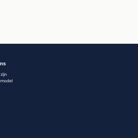
ons
zijn
nmodel