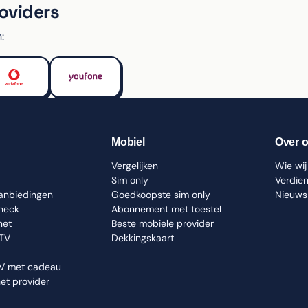
roviders
:
Mobiel
Over 
Vergelijken
Wie wij 
Sim only
Verdie
aanbiedingen
Goedkoopste sim only
Nieuws
check
Abonnement met toestel
net
Beste mobiele provider
 TV
Dekkingskaart
TV met cadeau
net provider