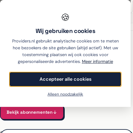
🍪
Onafhankelijk sinds 2007
Thuiswinkel partner
Wij gebruiken cookies
Home
›
Apple
›
iPhone 15
›
Youfone
Providers.nl gebruikt analytische cookies om te meten
hoe bezoekers de site gebruiken (altijd actief). Met uw
toestemming plaatsen wij ook cookies voor
gepersonaliseerde advertenties.
Meer informatie
iPhone 15 met abonnement
bij Youfone
Accepteer alle cookies
Alle Youfone-abonnementen voor de iPhone 15 vergeleken
Vanaf €34 per maand, all-in incl. toestel
Alleen noodzakelijk
Bekijk abonnementen