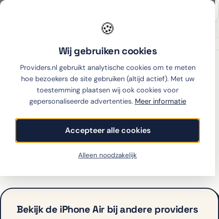
🍪
Onafhankelijk sinds 2007
Thuiswinkel partner
Wij gebruiken cookies
Home
›
Apple
›
iPhone Air
›
Ben
Providers.nl gebruikt analytische cookies om te meten
hoe bezoekers de site gebruiken (altijd actief). Met uw
toestemming plaatsen wij ook cookies voor
gepersonaliseerde advertenties.
Meer informatie
iPhone Air met
abonnement bij Ben
Accepteer alle cookies
Ben biedt de iPhone Air op dit moment niet aan met
Alleen noodzakelijk
abonnement. Bekijk hieronder de alternatieven.
Bekijk de iPhone Air bij andere providers