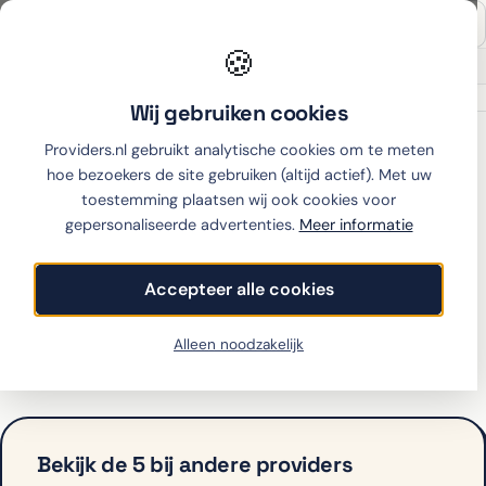
🍪
Onafhankelijk sinds 2007
Thuiswinkel partner
Wij gebruiken cookies
Home
›
Fairphone
›
5
›
Ben
Providers.nl gebruikt analytische cookies om te meten
hoe bezoekers de site gebruiken (altijd actief). Met uw
toestemming plaatsen wij ook cookies voor
gepersonaliseerde advertenties.
Meer informatie
Fairphone 5 met
abonnement bij Ben
Accepteer alle cookies
Ben biedt de 5 op dit moment niet aan met
Alleen noodzakelijk
abonnement. Bekijk hieronder de alternatieven.
Bekijk de 5 bij andere providers