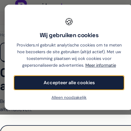
Onafhankelijk sinds 2007
Thuiswinkel partner
🍪
Wij gebruiken cookies
Home
›
OnePlus
›
15
›
Ben
Providers.nl gebruikt analytische cookies om te meten
hoe bezoekers de site gebruiken (altijd actief). Met uw
toestemming plaatsen wij ook cookies voor
gepersonaliseerde advertenties.
Meer informatie
OnePlus 15 met
abonnement bij Ben
Accepteer alle cookies
Alleen noodzakelijk
Ben biedt de 15 op dit moment niet aan met abonnement
alternatieven.