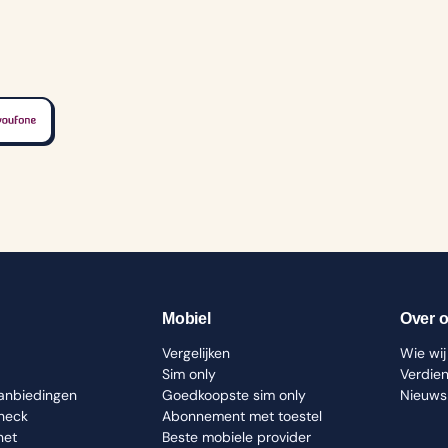
Mobiel
Over 
Vergelijken
Wie wij 
Sim only
Verdie
aanbiedingen
Goedkoopste sim only
Nieuws
check
Abonnement met toestel
net
Beste mobiele provider